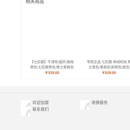
相关商品
【七匹狼】牛津布/超纤/高档
专柜正品 七匹狼 休闲时尚 
男包/七匹狼男包/男士单肩包
士背包/单肩包/斜挎包/皮包
1A10237
1A01025A
￥
529.00
￥
629.00
欢迎加盟
退换服务
联系我们