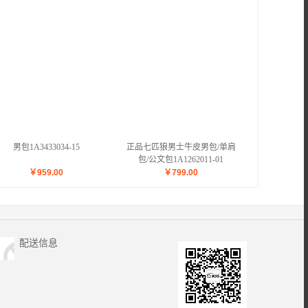
男包1A3433034-15
正品七匹狼男士牛皮男包/单肩
包/公文包1A1262011-01
￥
959.00
￥
799.00
配送信息