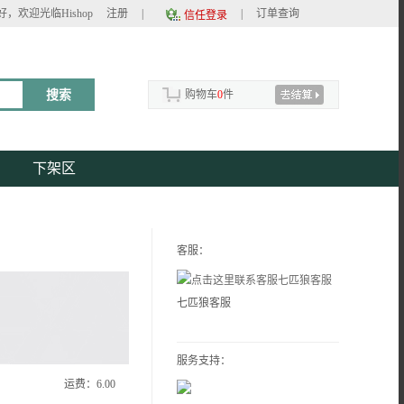
好，欢迎光临Hishop
注册
|
|
订单查询
信任登录
购物车
0
件
下架区
客服：
七匹狼客服
服务支持：
运费：
6.00