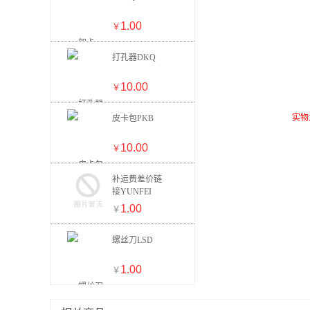
1.00
￥
【型
打孔器DKQ
【
【
10.00
￥
【
【内
实物
皮卡包PKB
【尺
10.00
【
￥
补运费差价链
接YUNFEI
1.00
￥
螺丝刀LSD
1.00
￥