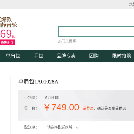
您
热门关键字：
单肩包
手包
品牌专卖
团购
限时抢购
单肩包1A01028A
市场价：
749.00
￥
￥
749.00
售 价：
请登录
，确认是否享受优惠
配送至：
请选择配送区域