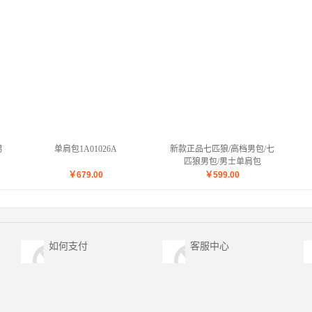
男
单肩包1A01026A
新款正品七匹狼/高档男包/七
匹狼男包/男士单肩包
1A3332174-08
￥
679.00
￥
599.00
如何支付
客服中心