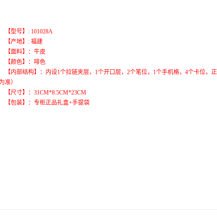
号】: 101028A
产地】: 福建
面料】：牛皮
颜色】：啡色
部结构】：内设1个拉链夹层，1个开口层，2个笔位，1个手机格，4个卡位，正
为准）
寸】：31CM*8.5CM*23CM
包装】：专柜正品礼盒+手提袋