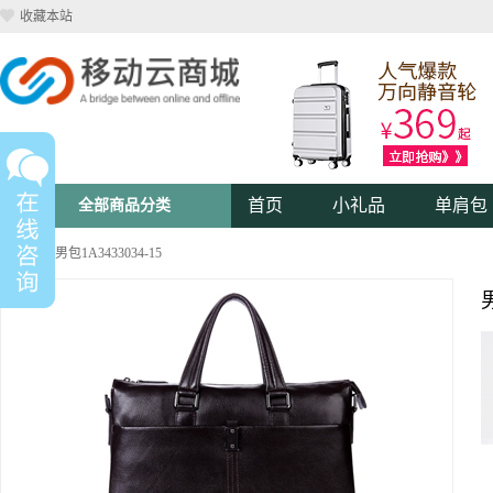
收藏本站
首页
小礼品
单肩包
全部商品分类
单肩包
>>男包1A3433034-15
男