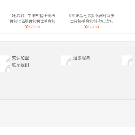
【七匹狼】牛津布/超纤/高档
专柜正品 七匹狼 休闲时尚 男
男包/七匹狼男包/男士单肩包
士背包/单肩包/斜挎包/皮包
1A10237
1A01025A
￥
529.00
￥
629.00
欢迎加盟
退换服务
联系我们