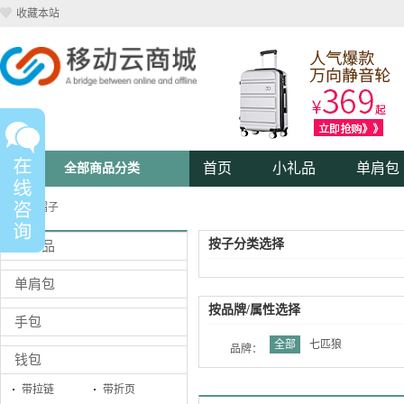
收藏本站
首页
小礼品
单肩包
全部商品分类
首页
>>
帽子
按子分类选择
小礼品
单肩包
按品牌/属性选择
手包
全部
七匹狼
品牌：
钱包
带拉链
带折页