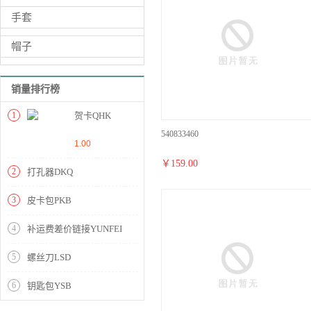
手套
帽子
销量排行榜
1
贺卡QHK
540833460
1.00
￥
159.00
2
打孔器DKQ
3
皮卡包PKB
4
补运费差价链接YUNFEI
5
螺丝刀LSD
6
钥匙包YSB