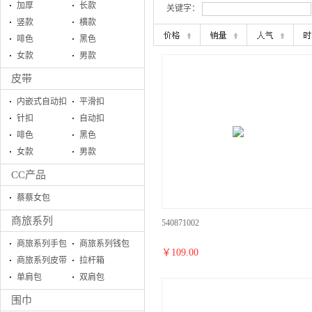
加厚
长款
关键字：
竖款
横款
啡色
黑色
女款
男款
皮带
内嵌式自动扣
平滑扣
针扣
自动扣
啡色
黑色
女款
男款
CC产品
蔡蔡女包
商旅系列
540871002
商旅系列手包
商旅系列钱包
￥
109.00
商旅系列皮带
拉杆箱
单肩包
双肩包
围巾