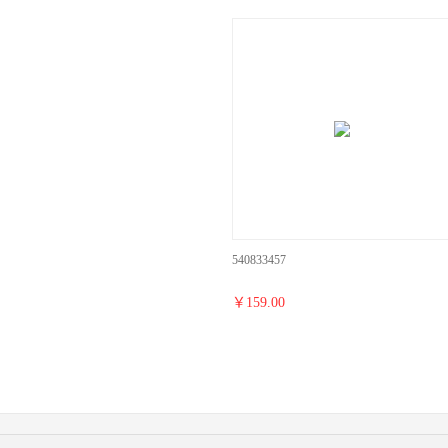
540833457
￥
159.00