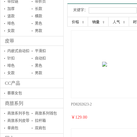
带拉链
带折页
加厚
长款
关键字：
竖款
横款
啡色
黑色
女款
男款
皮带
内嵌式自动扣
平滑扣
针扣
自动扣
啡色
黑色
女款
男款
CC产品
蔡蔡女包
商旅系列
PD8202623-2
商旅系列手包
商旅系列钱包
￥
129.00
商旅系列皮带
拉杆箱
单肩包
双肩包