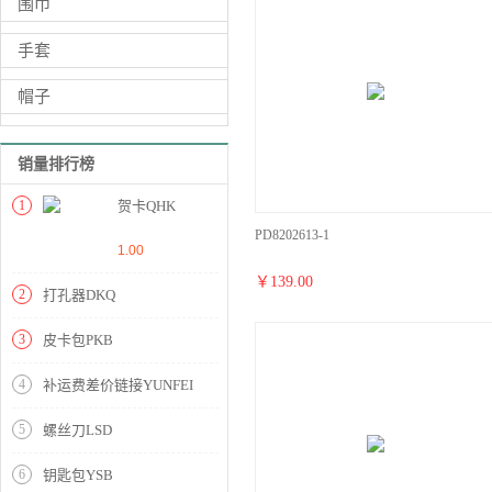
围巾
手套
帽子
销量排行榜
1
贺卡QHK
PD8202613-1
1.00
￥
139.00
2
打孔器DKQ
3
皮卡包PKB
4
补运费差价链接YUNFEI
5
螺丝刀LSD
6
钥匙包YSB