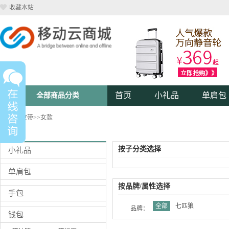
收藏本站
首页
小礼品
单肩包
全部商品分类
首页
>>
皮带
>>
女款
1
按子分类选择
小礼品
单肩包
按品牌/属性选择
手包
全部
七匹狼
品牌：
钱包